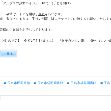
『アルプスの少女ハイジ』 107
分（子ども
向け
）
※ 会場は、ドアを開放し
換気
を行います。
※ 参加される方は、
手指の消毒、咳エチケット
のご協力をお願いいたしま
皆様のご参加をお待ちしております。
【4月の予定】 令和8年4月7日（土）
『銀座カンカン娘』 69
分（大人
向
玉名市民図書館
玉名市岱明図書館
玉名市横島図書館
玉名