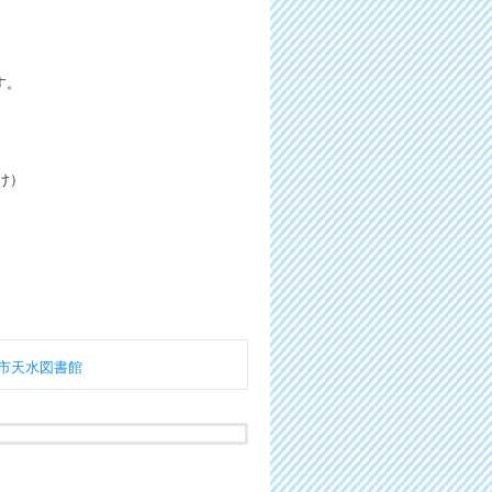
す。
け
）
市天水図書館